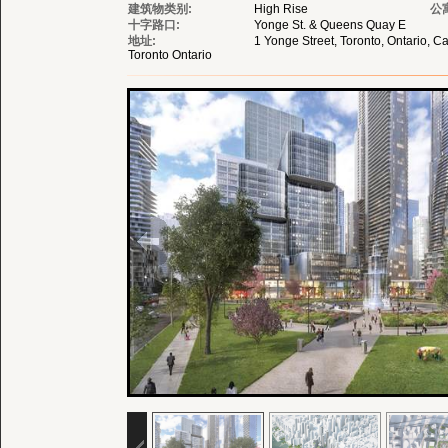
建筑物类别:
High Rise
公
十字路口:
Yonge St. & Queens Quay E
地址:
1 Yonge Street, Toronto, Ontario, 
Toronto Ontario